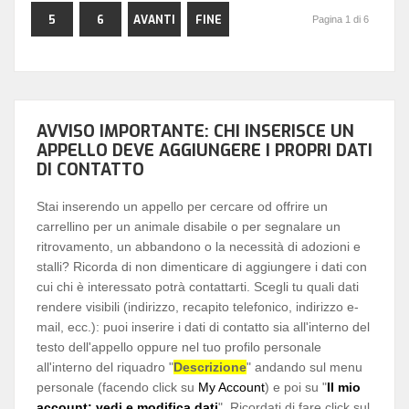
5
6
AVANTI
FINE
Pagina 1 di 6
AVVISO IMPORTANTE: CHI INSERISCE UN
APPELLO DEVE AGGIUNGERE I PROPRI DATI
DI CONTATTO
Stai inserendo un appello per cercare od offrire un
carrellino per un animale disabile o per segnalare un
ritrovamento, un abbandono o la necessità di adozioni e
stalli? Ricorda di non dimenticare di aggiungere i dati con
cui chi è interessato potrà contattarti. Scegli tu quali dati
rendere visibili (indirizzo, recapito telefonico, indirizzo e-
mail, ecc.): puoi inserire i dati di contatto sia all'interno del
testo dell'appello oppure nel tuo profilo personale
all'interno del riquadro "
Descrizione
" andando sul menu
personale (facendo click su
My Account
) e poi su "
Il mio
account: vedi e modifica dati
". Ricordati di fare click sul