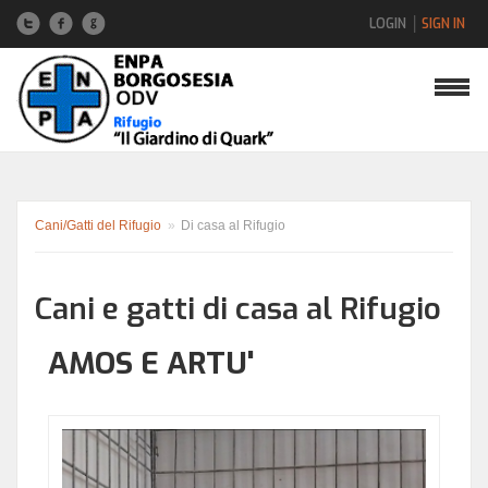
LOGIN
SIGN IN
Nome utente
Password
Cani/Gatti del Rifugio
»
Di casa al Rifugio
Cani e gatti di casa al Rifugio
Hai dimenticato la password?
AMOS E ARTU'
Hai dimenticato il nome utente?