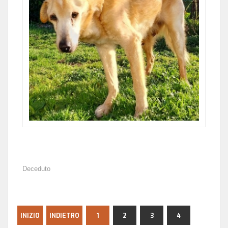
Deceduto
INIZIO
INDIETRO
1
2
3
4