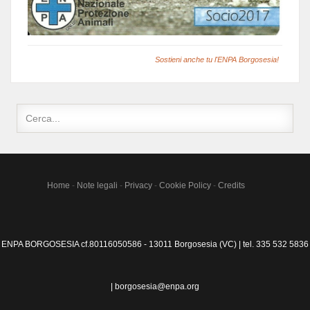
Sostieni anche tu l'ENPA Borgosesia!
Home
-
Note legali
-
Privacy
-
Cookie Policy
-
Credits
ENPA BORGOSESIA cf.80116050586 - 13011 Borgosesia (VC) | tel. 335 532 5836
| borgosesia@enpa.org