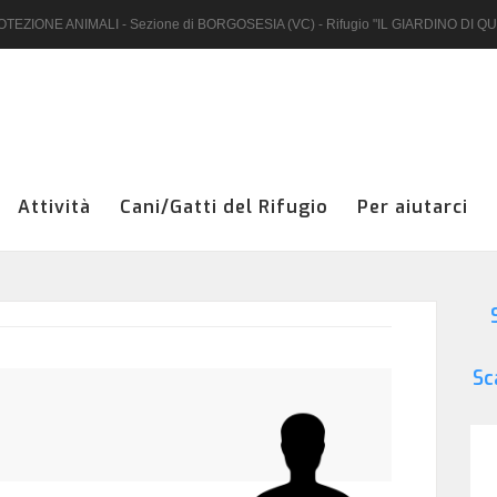
EZIONE ANIMALI - Sezione di BORGOSESIA (VC) - Rifugio "IL GIARDINO DI Q
Nome utente
Password
Attività
Cani/Gatti del Rifugio
Per aiutarci
S
Hai dimenticato la password?
Hai dimenticato il nome utente?
Sc