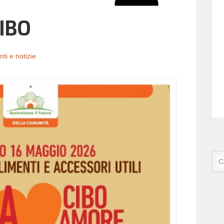
IBO
ti e notizie