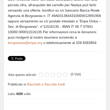
piccola cifra, all’acquisto del carrello per Nastya può farlo
versando una offerta: bonifico su c/c bancario Banca Reale
Agenzia di Borgosesia n. IT 49A0313844310000012891958
oppure versamento su c/c postale intestato a “Enpa Onlus –
Sez. di Borgosesia", n°11516135 - IBAN IT 06 T 07601
10000 000011516135 Per informazioni circa le donazioni
puoi rivolgerti al nostro tesoriere scrivendo a
borgosesia@enpa.org
o telefonicamente al 328.8383854
(0 Voti)
Vota questo articolo
Pubblicato in
Banchetti e Raccolte fondi
Letto
4688
volte