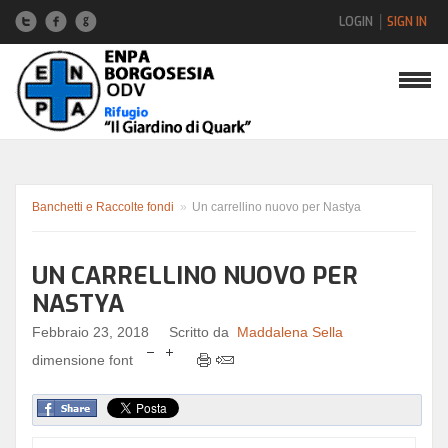
LOGIN
SIGN IN
Nome utente
Password
Banchetti e Raccolte fondi
»
Un carrellino nuovo per Nastya
UN CARRELLINO NUOVO PER
Hai dimenticato la password?
NASTYA
Hai dimenticato il nome utente?
Febbraio 23, 2018
Scritto da
Maddalena Sella
dimensione font