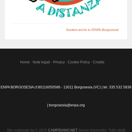
Sostieni anche tu l'ENPA Borgosesia!
Home
-
Note legali
-
Privacy
-
Cookie Policy
-
Credits
ENPA BORGOSESIA cf.80116050586 - 13011 Borgosesia (VC) | tel. 335 532 5836
| borgosesia@enpa.org
Sito realizzato da © 2015
CAMPIDANO.NET
Servizi Informatici. Tutti i diritti