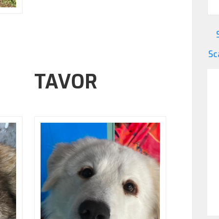
S
Sc
TAVOR