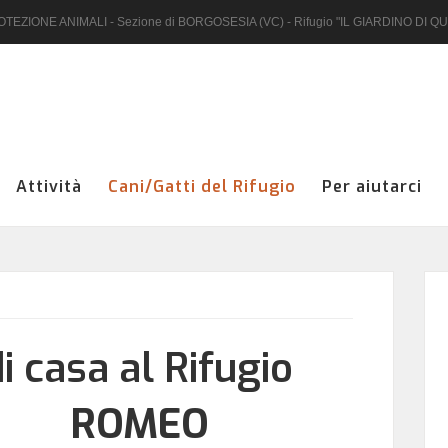
EZIONE ANIMALI - Sezione di BORGOSESIA (VC) - Rifugio "IL GIARDINO DI Q
Nome utente
Attività
Cani/Gatti del Rifugio
Per aiutarci
Password
Hai dimenticato la password?
di casa al Rifugio
Hai dimenticato il nome utente?
ROMEO