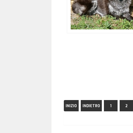
INIZIO
INDIETRO
1
2