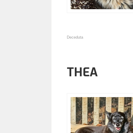
Deceduta
THEA