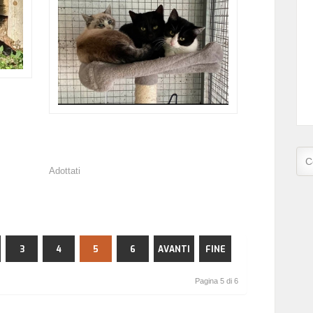
Adottati
3
4
5
6
AVANTI
FINE
Pagina 5 di 6