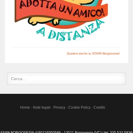
Sostieni anche tu l'ENPA Borgosesia!
Home
-
Note legali
-
Privacy
-
Cookie Policy
-
Credits
ENPA BORGOSESIA cf.80116050586 - 13011 Borgosesia (VC) | tel. 335 532 5836