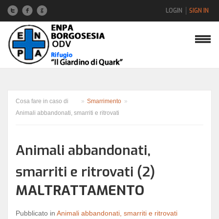
LOGIN
SIGN IN
Nome utente
Password
Cosa fare in caso di
»
Smarrimento
»
Animali abbandonati, smarriti e ritrovati
Hai dimenticato la password?
Animali abbandonati,
Hai dimenticato il nome utente?
smarriti e ritrovati (2)
MALTRATTAMENTO
Pubblicato in
Animali abbandonati, smarriti e ritrovati