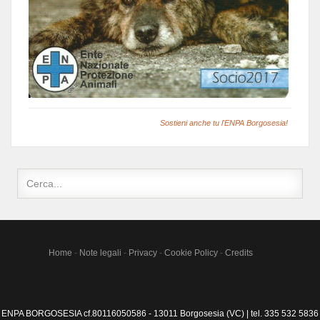
Sostieni anche tu l'ENPA Borgosesia!
Home
-
Note legali
-
Privacy
-
Cookie Policy
-
Credits
ENPA BORGOSESIA cf.80116050586 - 13011 Borgosesia (VC) | tel. 335 532 5836