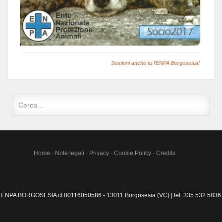
Sostieni anche tu l'ENPA Borgosesia!
Home
-
Note legali
-
Privacy
-
Cookie Policy
-
Credits
ENPA BORGOSESIA cf.80116050586 - 13011 Borgosesia (VC) | tel. 335 532 5836