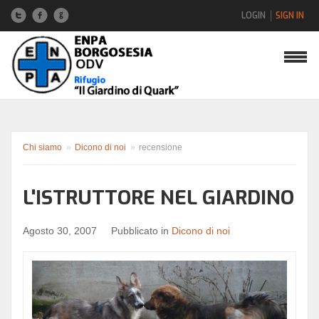
LOGIN
SIGN IN
Nome utente
Password
Chi siamo
»
Dicono di noi
»
recensione
L'ISTRUTTORE NEL GIARDINO
Hai dimenticato la password?
Hai dimenticato il nome utente?
Agosto 30, 2007
Pubblicato in
Dicono di noi