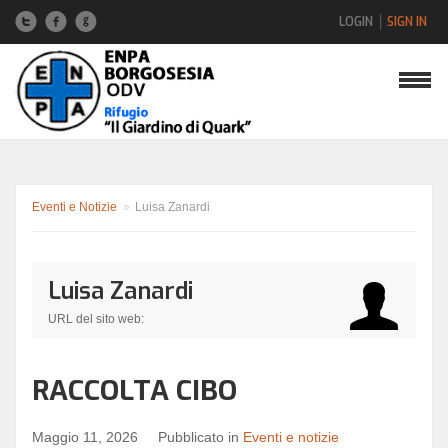
LOGIN
SIGN IN
Nome utente
Password
Eventi e Notizie
»
Luisa Zanardi
Luisa Zanardi
Hai dimenticato la password?
URL del sito web:
Hai dimenticato il nome utente?
RACCOLTA CIBO
Maggio 11, 2026
Pubblicato in
Eventi e notizie