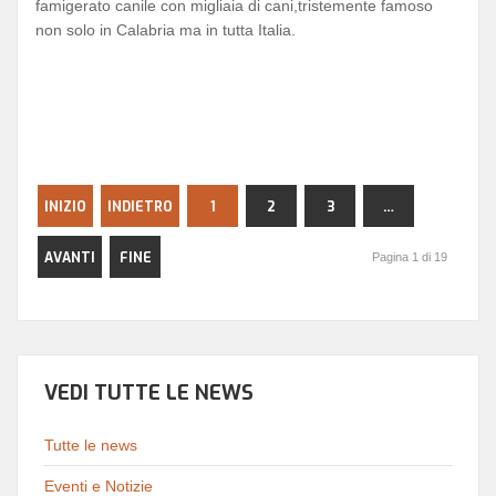
famigerato canile con migliaia di cani,tristemente famoso
non solo in Calabria ma in tutta Italia.
INIZIO
INDIETRO
1
2
3
…
AVANTI
FINE
Pagina 1 di 19
VEDI TUTTE LE NEWS
Tutte le news
Eventi e Notizie